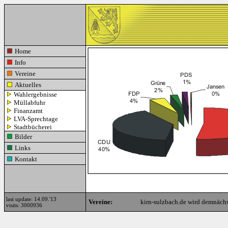
Home
Info
Vereine
Aktuelles
Wahlergebnisse
Müllabfuhr
Finanzamt
LVA-Sprechtage
Stadtbücherei
Bilder
Links
Kontakt
last update: 14.09.'13
Vereine:
kirn-sulzbach.de wird demnächs
visits: 3000936