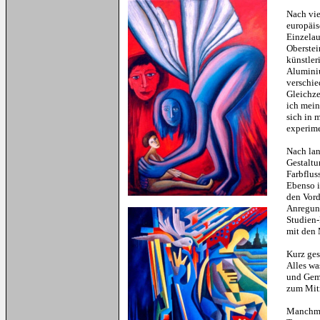
Nach vie
europäis
Einzelau
Oberstei
künstler
Aluminiu
verschie
Gleichze
ich mein
sich in 
experim
Nach lan
Gestaltu
Farbflus
Ebenso i
den Vord
Anregung
Studien-
mit den 
Kurz ges
Alles wa
und Gemä
zum Mit
Manchmal