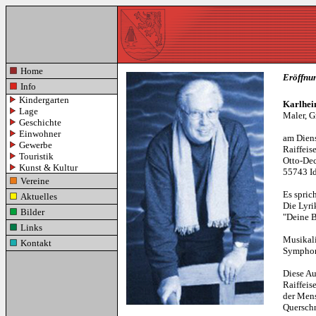
Home
Eröffnun
Info
Kindergarten
Karlhein
Lage
Maler, G
Geschichte
Einwohner
am Diens
Gewerbe
Raiffei
Touristik
Otto-Dec
Kunst & Kultur
55743 Id
Vereine
Es sprich
Aktuelles
Die Lyri
Bilder
"Deine B
Links
Musikal
Kontakt
Symphon
Diese Au
Raiffeis
der Mens
Querschn