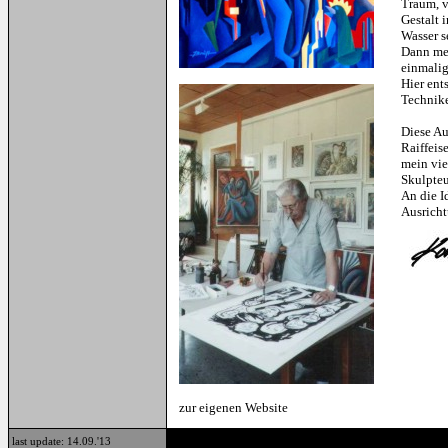
Traum, v
Gestalt 
Wasser s
Dann mei
einmali
Hier ent
Technike
Diese Au
Raiffeis
mein vie
Skulpteu
An die I
Ausricht
zur eigenen Website
last update: 14.09.'13