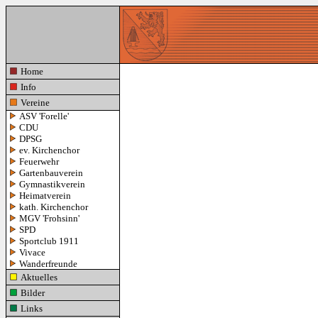
Home
Info
Vereine
ASV 'Forelle'
CDU
DPSG
ev. Kirchenchor
Feuerwehr
Gartenbauverein
Gymnastikverein
Heimatverein
kath. Kirchenchor
MGV 'Frohsinn'
SPD
Sportclub 1911
Vivace
Wanderfreunde
Aktuelles
Bilder
Links